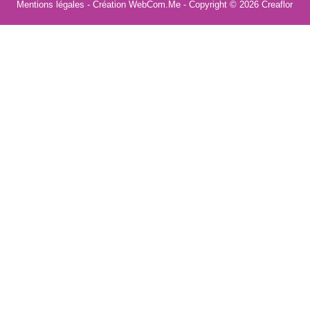
Mentions légales
- Création WebCom.Me - Copyright © 2026
Creaflor