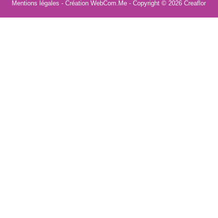
Mentions légales
- Création WebCom.Me - Copyright © 2026
Creaflor