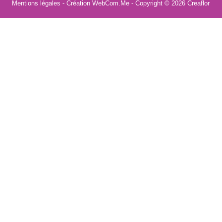
Mentions légales
- Création WebCom.Me - Copyright © 2026
Creaflor