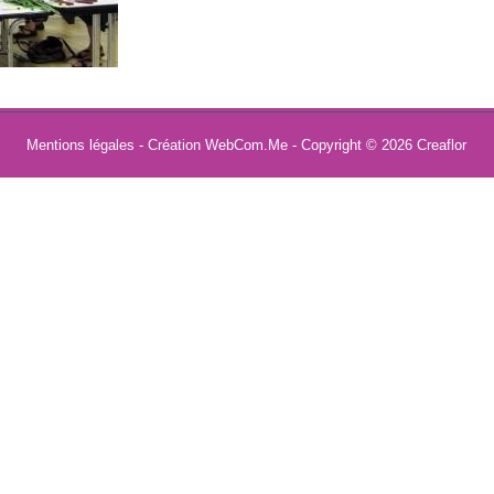
Mentions légales
- Création WebCom.Me - Copyright © 2026
Creaflor