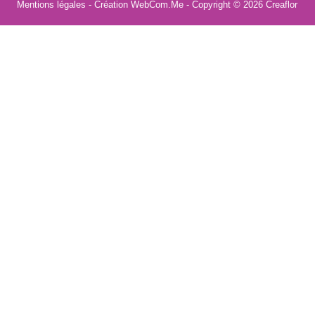
Mentions légales
- Création WebCom.Me - Copyright © 2026
Creaflor